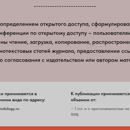
​---------------------------
с определением открытого доступа, сформулиров
нференции по открытому доступу – пользовател
ны чтение, загрузка, копирование, распростране
нотекстовых статей журнала, предоставление ссы
о согласования с издательством или автором мат
си принимаются в
К публикации принимаются
нном виде по адресу:
объемом от:
indology.ru
~ 1 п.л. и с оригинальностью не
90%