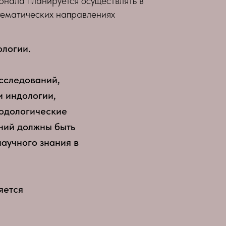
рнала планируется осуществлять в
тематических направлениях
ологии.
сследований,
и индологии,
одологические
аний должны быть
аучного знания в
яется