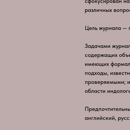
сфокусирован на
различных вопро
Цель журнала — 
Задачами журнал
содержащих объе
имеющих формали
подходы, извест
проверяемыми; и
области индолог
Предпочтительны
английский, русс