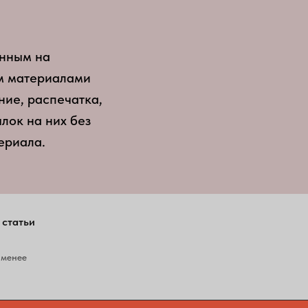
анным на
ям материалами
ние, распечатка,
лок на них без
ериала.
 статьи
 менее