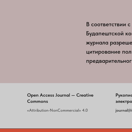
В соответствии 
Будапештской ко
журнала разреше
цитирование пол
предварительног
Open Access Journal — Creative
Рукопи
Commons
электро
«Attribution-NonCommercial» 4.0
journal@